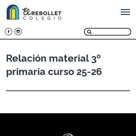
Ir
al
contenido
Relación material 3º
primaria curso 25-26