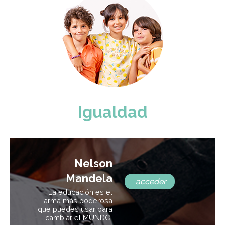
Igualdad
Nelson
Mandela
acceder
La educación es el
arma más poderosa
que puedes usar para
cambiar el MUNDO.