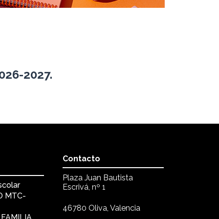
2026-2027.
Contacto
Plaza Juan Bautista
scolar
Escrivá, nº 1
KO MTC-
46780 Oliva, Valencia
 FAMILIA