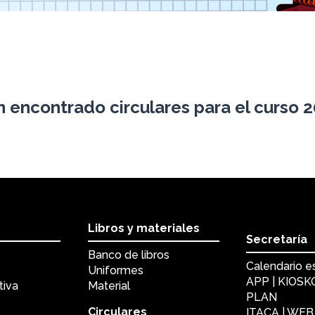
 encontrado circulares para el curso 
Libros y materiales
Secretaría
Banco de libros
Calendario e
Uniformes
APP | KIOS
tiva
Material
PLAN
Circulares
ITACA | WEB