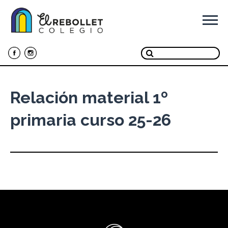
Ir
al
contenido
Relación material 1º
primaria curso 25-26