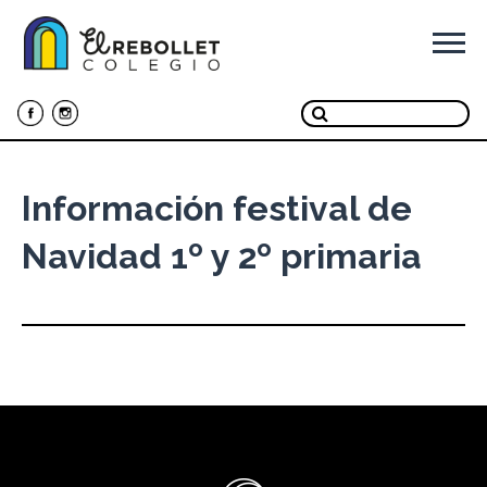
Ir
al
contenido
Información festival de
Navidad 1º y 2º primaria