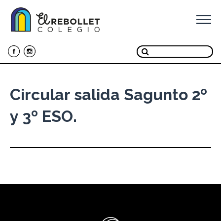
Ir
al
contenido
Circular salida Sagunto 2º
y 3º ESO.