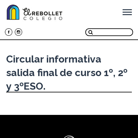
Ir
al
contenido
Circular informativa
salida final de curso 1º, 2º
y 3ºESO.