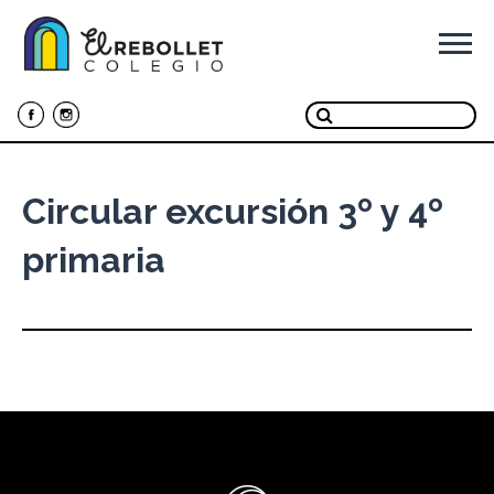
Ir
al
contenido
Circular excursión 3º y 4º
primaria