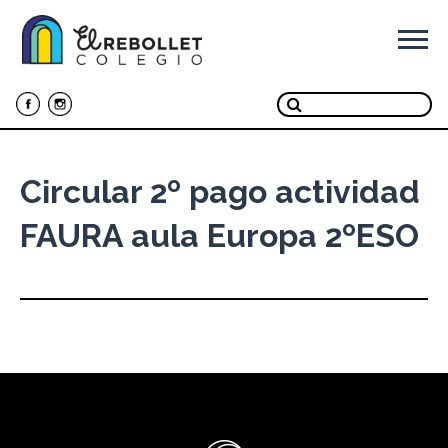
Ir
al
contenido
Circular 2º pago actividad
FAURA aula Europa 2ºESO