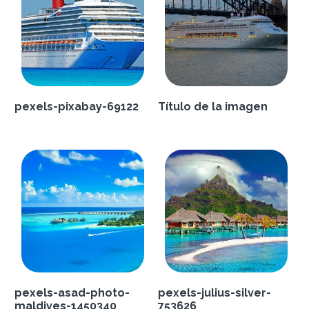
pexels-pixabay-69122
Título de la imagen
pexels-asad-photo-
pexels-julius-silver-
maldives-1450340
753626